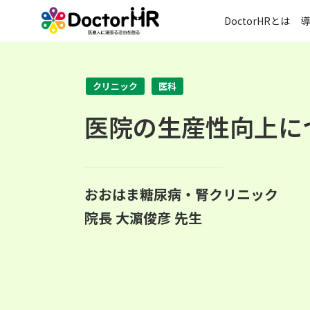
DoctorHRとは
導
クリニック
医科
医院の生産性向上に
おおはま糖尿病・腎クリニック
院長 大濵俊彦 先生