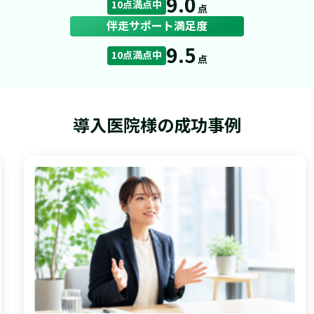
9.0
10点満点中
点
伴走サポート満足度
9.5
10点満点中
点
導入医院様の成功事例