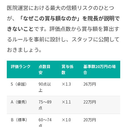
医院運営における最大の信頼リスクのひとつ
が、
「なぜこの賞与額なのか」を院長が説明で
きないこと
です。評価点数から賞与額を算出す
るルールを事前に設計し、スタッフに公開して
おきましょう。
評価ランク
点数目
賞与係
基準額20万円の場
安
数
合
S（卓越）
90点以
×1.3
26万円
上
A（優秀）
75〜89
×1.1
22万円
点
B（標準）
60〜74
×1.0
20万円
点