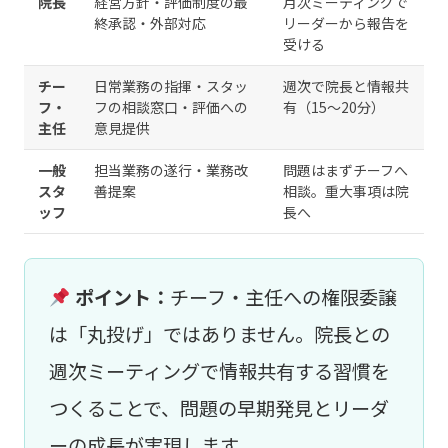
院長
経営方針・評価制度の最
月次ミーティングで
終承認・外部対応
リーダーから報告を
受ける
チー
日常業務の指揮・スタッ
週次で院長と情報共
フ・
フの相談窓口・評価への
有（15〜20分）
主任
意見提供
一般
担当業務の遂行・業務改
問題はまずチーフへ
スタ
善提案
相談。重大事項は院
ッフ
長へ
ポイント：
チーフ・主任への権限委譲
は「丸投げ」ではありません。院長との
週次ミーティングで情報共有する習慣を
つくることで、問題の早期発見とリーダ
ーの成長が実現します。