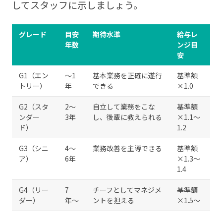
してスタッフに示しましょう。
グレード
目安
期待水準
給与レ
年数
ンジ目
安
G1（エン
〜1
基本業務を正確に遂行
基準額
トリー）
年
できる
×1.0
G2（スタ
2〜
自立して業務をこな
基準額
ンダー
3年
し、後輩に教えられる
×1.1〜
ド）
1.2
G3（シニ
4〜
業務改善を主導できる
基準額
ア）
6年
×1.3〜
1.4
G4（リー
7
チーフとしてマネジメ
基準額
ダー）
年〜
ントを担える
×1.5〜