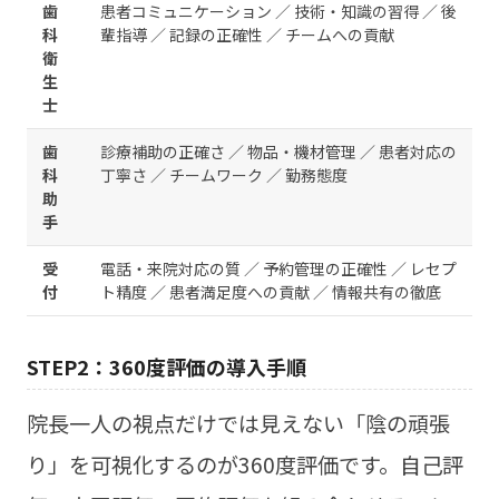
歯
患者コミュニケーション ／ 技術・知識の習得 ／ 後
科
輩指導 ／ 記録の正確性 ／ チームへの貢献
衛
生
士
歯
診療補助の正確さ ／ 物品・機材管理 ／ 患者対応の
科
丁寧さ ／ チームワーク ／ 勤務態度
助
手
受
電話・来院対応の質 ／ 予約管理の正確性 ／ レセプ
付
ト精度 ／ 患者満足度への貢献 ／ 情報共有の徹底
STEP2：360度評価の導入手順
院長一人の視点だけでは見えない「陰の頑張
り」を可視化するのが360度評価です。自己評