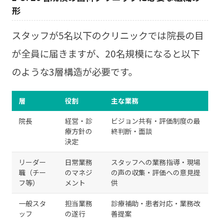
形
スタッフが5名以下のクリニックでは院長の目
が全員に届きますが、20名規模になると以下
のような3層構造が必要です。
層
役割
主な業務
院長
経営・診
ビジョン共有・評価制度の最
療方針の
終判断・面談
決定
リーダー
日常業務
スタッフへの業務指導・現場
職（チー
のマネジ
の声の収集・評価への意見提
フ等）
メント
供
一般スタ
担当業務
診療補助・患者対応・業務改
ッフ
の遂行
善提案