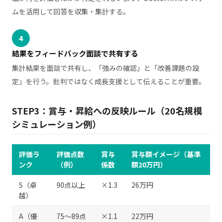
ムを活用して回答を収集・集計する。
4
結果をフィードバック面談で共有する
集計結果を面談で共有し、「強みの確認」と「改善課題の設
定」を行う。批判ではなく成長支援として伝えることが重要。
STEP3：賞与・昇給への反映ルール（20名規模
シミュレーション例）
評価ラ
評価点数
賞与
賞与額イメージ（基準
ンク
（例）
係数
額20万円）
S（卓
90点以上
×1.3
26万円
越）
A（優
75〜89点
×1.1
22万円